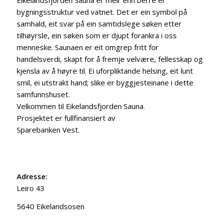
Eikelandsfjorden Sauna er meir enn berre ei
bygningsstruktur ved vatnet. Det er ein symbol på
samhald, eit svar på ein samtidslege søken etter
tilhøyrsle, ein søken som er djupt forankra i oss
menneske. Saunaen er eit omgrep fritt for
handelsverdi, skapt for å fremje velvære, fellesskap og
kjensla av å høyre til. Ei uforpliktande helsing, eit lunt
smil, ei utstrakt hand; slike er byggjesteinane i dette
samfunnshuset.
Velkommen til Eikelandsfjorden Sauna.
Prosjektet er fullfinansiert av
Sparebanken Vest.
Adresse:
Leiro 43
5640 Eikelandsosen