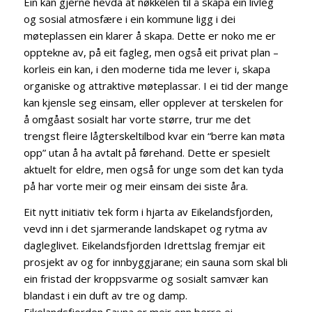
Ein kan gjerne hevda at nøkkelen til å skapa ein livleg
og sosial atmosfære i ein kommune ligg i dei
møteplassen ein klarer å skapa. Dette er noko me er
opptekne av, på eit fagleg, men også eit privat plan –
korleis ein kan, i den moderne tida me lever i, skapa
organiske og attraktive møteplassar. I ei tid der mange
kan kjensle seg einsam, eller opplever at terskelen for
å omgåast sosialt har vorte større, trur me det
trengst fleire lågterskeltilbod kvar ein “berre kan møta
opp” utan å ha avtalt på førehand. Dette er spesielt
aktuelt for eldre, men også for unge som det kan tyda
på har vorte meir og meir einsam dei siste åra.
Eit nytt initiativ tek form i hjarta av Eikelandsfjorden,
vevd inn i det sjarmerande landskapet og rytma av
dagleglivet. Eikelandsfjorden Idrettslag fremjar eit
prosjekt av og for innbyggjarane; ein sauna som skal bli
ein fristad der kroppsvarme og sosialt samvær kan
blandast i ein duft av tre og damp.