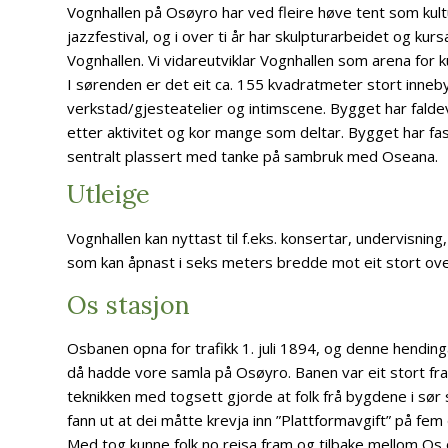
Vognhallen på Osøyro har ved fleire høve tent som kult
jazzfestival, og i over ti år har skulpturarbeidet og ku
Vognhallen. Vi vidareutviklar Vognhallen som arena for k
I sørenden er det eit ca. 155 kvadratmeter stort innebyg
verkstad/gjesteatelier og intimscene. Bygget har faldeveg
etter aktivitet og kor mange som deltar. Bygget har fasil
sentralt plassert med tanke på sambruk med Oseana.
Utleige
Vognhallen kan nyttast til f.eks. konsertar, undervisning,
som kan åpnast i seks meters bredde mot eit stort ov
Os stasjon
Osbanen opna for trafikk 1. juli 1894, og denne hendin
då hadde vore samla på Osøyro. Banen var eit stort f
teknikken med togsett gjorde at folk frå bygdene i sør s
fann ut at dei måtte krevja inn ”Plattformavgift” på fem
Med tog kunne folk no reisa fram og tilbake mellom Os 