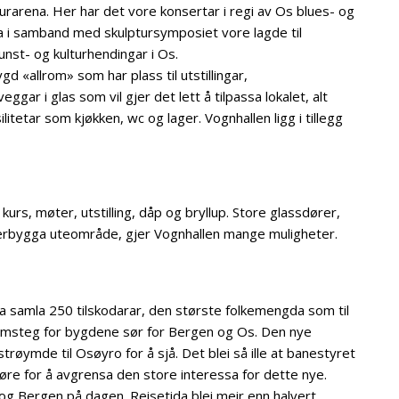
urarena. Her har det vore konsertar i regi av Os blues- og
rsa i samband med skulptursymposiet vore lagde til
unst- og kulturhendingar i Os.
d «allrom» som har plass til utstillingar,
gar i glas som vil gjer det lett å tilpassa lokalet, alt
itetar som kjøkken, wc og lager. Vognhallen ligg i tillegg
 kurs, møter, utstilling, dåp og bryllup. Store glassdører,
erbygga uteområde, gjer Vognhallen mange muligheter.
ga samla 250 tilskodarar, den største folkemengda som til
ramsteg for bygdene sør for Bergen og Os. Den nye
trøymde til Osøyro for å sjå. Det blei så ille at banestyret
 øre for å avgrensa den store interessa for dette nye.
og Bergen på dagen. Reisetida blei meir enn halvert