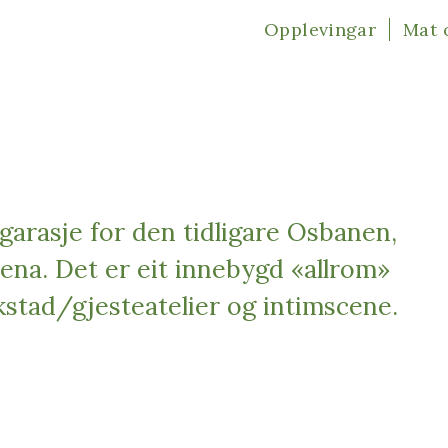
Opplevingar
Mat 
garasje for den tidligare Osbanen,
rena.
Det er eit innebygd «allrom»
erkstad/gjesteatelier og intimscene.