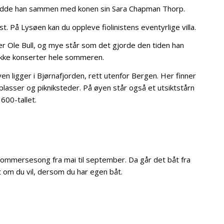
bodde han sammen med konen sin Sara Chapman Thorp.
. På Lysøen kan du oppleve fiolinistens eventyrlige villa.
er Ole Bull, og mye står som det gjorde den tiden han
rekke konserter hele sommeren.
en ligger i Bjørnafjorden, rett utenfor Bergen. Her finner
eplasser og pikniksteder. På øyen står også et utsiktstårn
600-tallet.
 sommersesong fra mai til september. Da går det båt fra
t om du vil, dersom du har egen båt.