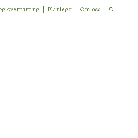
og overnatting
Planlegg
Om oss